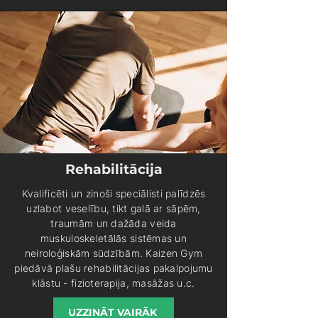
Rehabilitācija
Kvalificēti un zinoši speciālisti palīdzēs
uzlabot veselību, tikt galā ar sāpēm,
traumām un dažāda veida
muskuloskeletālās sistēmas un
neiroloģiskām sūdzībām. Kaizen Gym
piedāvā plašu rehabilitācijas pakalpojumu
klāstu - fizioterapija, masāžas u.c.
UZZINĀT VAIRĀK