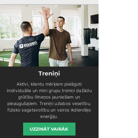
Treniņi
Aktīvi, klientu mērķiem pielāgoti
inidividuālie un mini grupu treniņi dažādu
grūtību līmeņos jauniešiem un
pieaugušajiem. Treniņi uzlabos veselību,
fizisko sagatavotību un vairos ikdienišķo
enerģiju.
UZZINĀT VAIRĀK