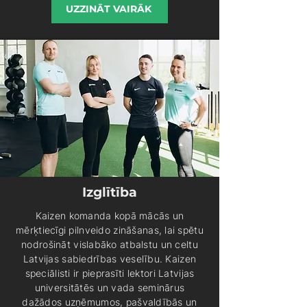
UZZINĀT VAIRĀK
Izglītība
Kaizen komanda kopā mācās un
mērķtiecīgi pilnveido zināšanas, lai spētu
nodrošināt vislabāko atbalstu un celtu
Latvijas sabiedrības veselību. Kaizen
speciālisti ir pieprasīti lektori Latvijas
universitātēs un vada seminārus
dažādos uzņēmumos, pašvaldībās un