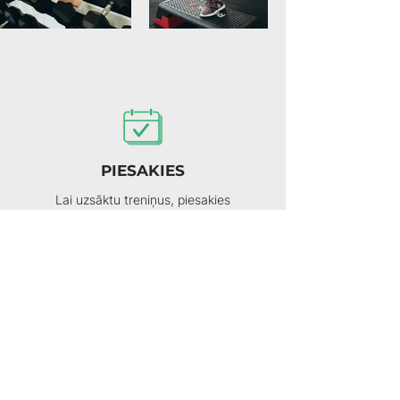
PIESAKIES
Lai uzsāktu treniņus, piesakies
individuālajam treniņam
SAŅEM FIZISKĀS
SAGATAVOTĪBAS
NOVĒRTĒJUMU