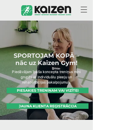
SPORTOJAM KOPĀ –
nāc uz Kaizen Gym!
Piedāvājam īpaša koncepta treniņus mini
grupās ar individuālu pieeju un
rehabilitācijas pakalpojumus.
PIESAKIES TRENIŅAM VAI VIZĪTEI
JAUNA KLIENTA REĢISTRĀCIJA