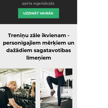
sporta organizācijās.
UZZINĀT VAIRĀK
Treniņu zāle ikvienam -
personīgajiem mērķiem un
dažādiem sagatavotības
līmeņiem