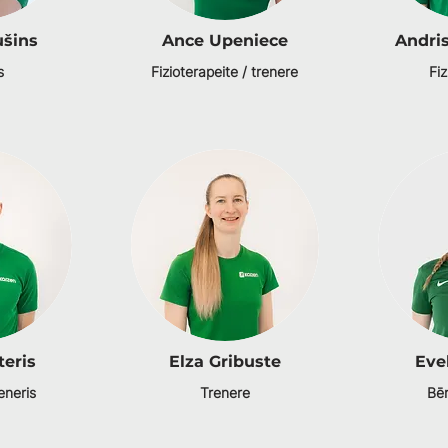
ušins
Ance Upeniece
Andri
s
Fizioterapeite / trenere
Fiz
teris
Elza Gribuste
Eve
eneris
Trenere
Bēr