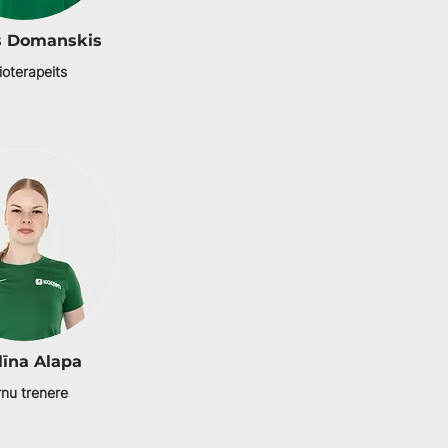
s Domanskis
ioterapeits
līna Alapa
nu trenere