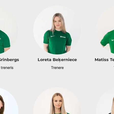
Grīnbergs
Loreta Beķerniece
Matīss T
 treneris
Trenere