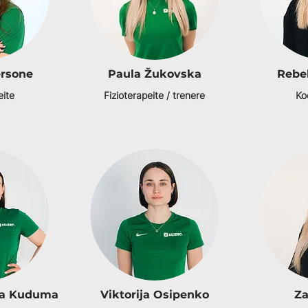
ersone
Paula Žukovska
Rebe
eite
Fizioterapeite / trenere
Ko
ēna Kuduma
Viktorija Osipenko
Za