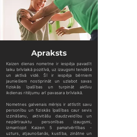
Apraksts
Kaizen dienas nometne ir iespēja pavadīt
laiku brīvlaikā pozitīvā, uz izaugsmi tendētā
un aktīvā vidē. Šī ir iespēja bērniem
jauniešiem nostiprināt un uzlabot savas
fiziskās īpašības un turpināt aktīvu
ikdienas ritējumu arī pavasara brīvlaikā.
Nometnes galvenais mērķis ir attīstīt savu
personību un fiziskās īpašības caur sevis
izzināšanu, aktivitāšu daudzveidību un
nepārtrauktu personības izaugsmi,
izmantojot Kaizen 5 pamatvērtības -
uzturs, atjaunošanās, kustība, zinātne un