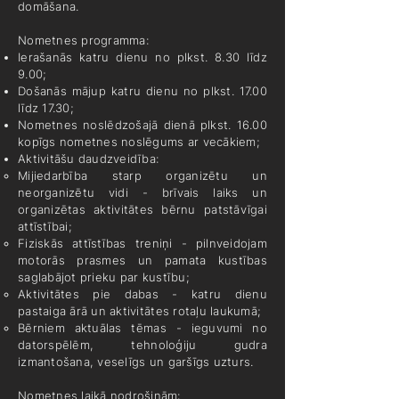
domāšana.
Nometnes programma:
Ierašanās katru dienu no plkst. 8.30 līdz
9.00;
Došanās mājup katru dienu no plkst. 17.00
līdz 17.30;
Nometnes noslēdzošajā dienā plkst. 16.00
kopīgs nometnes noslēgums ar vecākiem;
Aktivitāšu daudzveidība:
Mijiedarbība starp organizētu un
neorganizētu vidi - brīvais laiks un
organizētas aktivitātes bērnu patstāvīgai
attīstībai;
Fiziskās attīstības treniņi - pilnveidojam
motorās prasmes un pamata kustības
saglabājot prieku par kustību;
Aktivitātes pie dabas - katru dienu
pastaiga ārā un aktivitātes rotaļu laukumā;
Bērniem aktuālas tēmas - ieguvumi no
datorspēlēm, tehnoloģiju gudra
izmantošana, veselīgs un garšīgs uzturs.
Nometnes laikā nodrošinām: