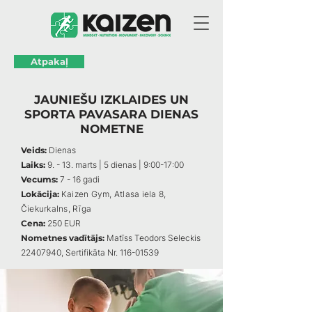
Atpakaļ
JAUNIEŠU IZKLAIDES UN
SPORTA PAVASARA DIENAS
NOMETNE
Veids:
Dienas
Laiks:
9. - 13. marts | 5 dienas | 9:00-17:00
Vecums:
7 - 16 gadi
Lokācija:
Kaizen Gym, Atlasa iela 8,
Čiekurkalns, Rīga
Cena:
250 EUR
Nometnes vadītājs:
Matīss Teodors Seleckis
22407940
, Sertifikāta Nr.
116-01539