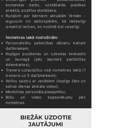
komandas darbs, uzstāšanās publikas
priekšā, pozitīva domāšana;
Runāsim par bērniem aktuālām tēmām -
ieguvumi no datorspēlēm, kā lietderīgi
izmantot ierīces, ko nozīmē ēst veselīgi.
Nometnes laikā nodrošinām:
Personalizētu pateicības dāvanu katram
dalībniekam;
Kopīgas pusdienas un uzkodas brokastīs
un launagā (pēc iepriekš sastādītas
ēdienkartes);
Trenera uzraudzību visā nometnes laikā (1
treneris uz 5 dalībniekiem);
Aktīvu saziņu ar vecākiem (kopīgs čats un
katras dienas atskata video);
Medicīnas personāla pieejamību;
Bilžu un video kopsavilkumu pēc
nometnes.
BIEŽĀK UZDOTIE
JAUTĀJUMI