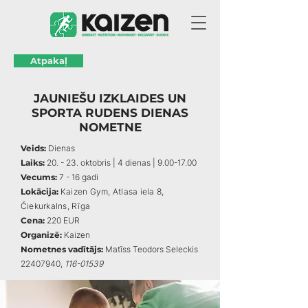
Atpakaļ
JAUNIEŠU IZKLAIDES UN
SPORTA RUDENS DIENAS
NOMETNE
Veids:
Dienas
Laiks:
20. - 23. oktobris | 4 dienas |
9.00-17.00
Vecums:
7 - 16 gadi
Lokācija:
Kaizen Gym, Atlasa iela 8,
Čiekurkalns, Rīga
Cena:
220 EUR
Organizē:
Kaizen
Nometnes vadītājs:
Matīss Teodors Seleckis
22407940
,
116-01539