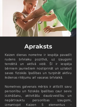
Apraksts
Kaizen dienas nometne ir iespēja pavadīt
rudens brīvlaiku pozitīvā, uz izaugsmi
tendētā un aktīvā vidē. Šī ir iespēja
bērniem jauniešiem nostiprināt un uzlabot
savas fiziskās īpašības un turpināt aktīvu
ikdienas ritējumu arī vasaras brīvlaikā.
Nometnes galvenais mērķis ir attīstīt savu
personību un fiziskās īpašības caur sevis
izzināšanu, aktivitāšu daudzveidību un
nepārtrauktu personības izaugsmi,
izmantojot Kaizen 5 elementus -