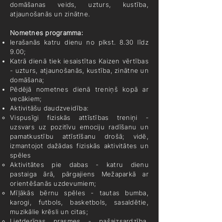
domāšanas veids, uzturs, kustība,
atjaunošanās un zinātne.
Nometnes programma:
Ierašanās katru dienu no plkst. 8.30 līdz
9.00;
Katrā dienā tiek iesaistītas Kaizen vērtības
- uzturs, atjaunošanās, kustība, zinātne un
domāšana;
Pēdējā nometnes dienā treniņš kopā ar
vecākiem;
Aktivitāšu daudzveidība:
Vispusīgi fiziskās attīstības treniņi -
uzsvars uz pozitīvu emociju radīšanu un
pamatkustību attīstīšanu drošā; vidē,
izmantojot dažādas fiziskās aktivitātes un
spēles
Aktivitātes pie dabas - katru dienu
pastaiga ārā, pārgajiens Mežaparkā ar
orientēšanās uzdevumiem;
Mīļākās bērnu spēles - tautas bumba,
karogi, futbols, basketbols, sasaldētie,
muzikālie krēsli un citas;
Lietderīgas prasmes - pašaizsardzība,